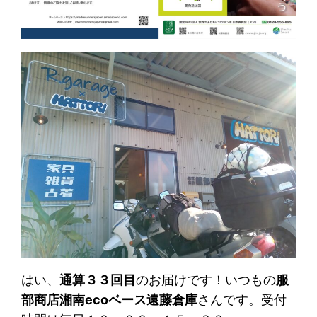
はい、
通算３３回目
のお届けです！いつもの
服
部商店湘南ecoベース遠藤倉庫
さんです。受付