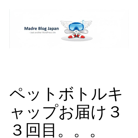
内
容
を
ス
キ
ッ
プ
ペットボトルキ
ャップお届け３
３回目。。。