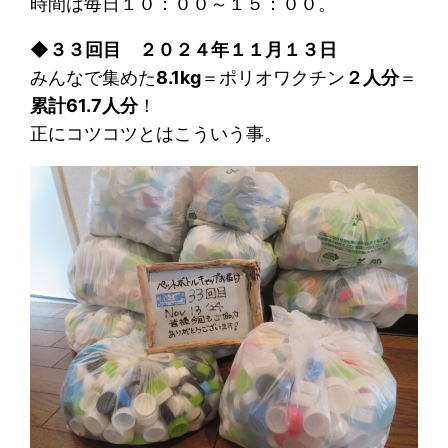
時間は毎日１０：００～１５：００。
◆
３３回目 ２０２４年１１月１３日
みんなで集めた
8.1kg
＝ポリオワクチン
２人分
＝
累計61.7人分
！
正にコツコツとはこういう事。