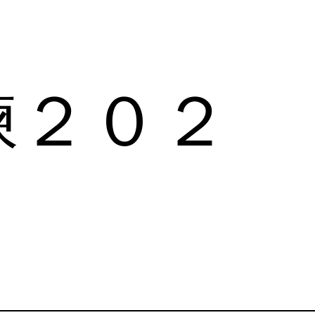
練２０２
。