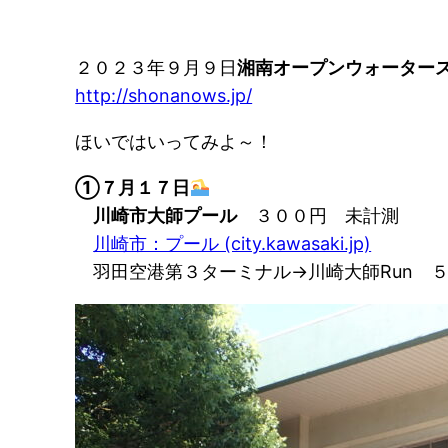
２０２３年９月９日
湘南オープンウォーター
http://shonanows.jp/
ほいではいってみよ～！
①７月１７日
川崎市大師プール
３００円 未計測
川崎市：プール (city.kawasaki.jp)
羽田空港第３ターミナル→川崎大師Run ５