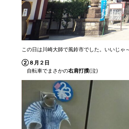
この日は川崎大師で風鈴市でした。いいじゃ
②８月２日
自転車でまさかの
右肩打撲
(泣)