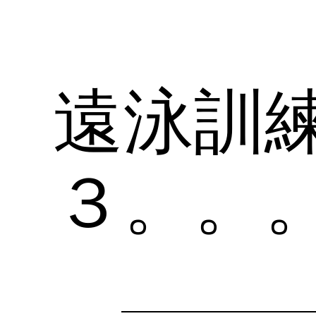
遠泳訓
３。。