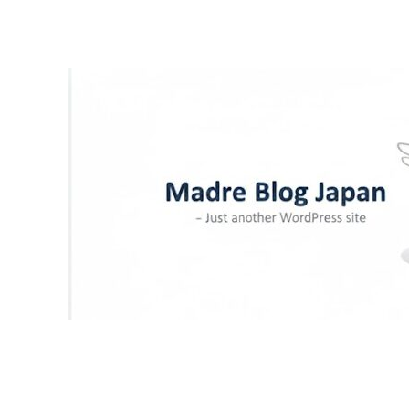
内
容
を
ス
キ
ッ
プ