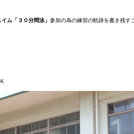
スイム「３０分間泳」
参加の為の練習の軌跡を書き残す
K